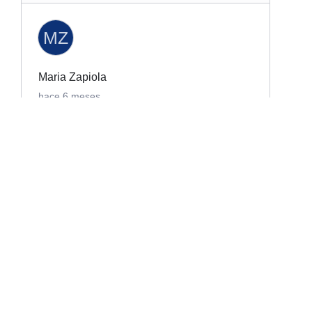
MZ
Maria Zapiola
hace 6 meses
En Pablo Gaiano siempre destaca el buen
método. Para escribir y para leer.
FD
Federico Di Tomassi
hace 6 meses