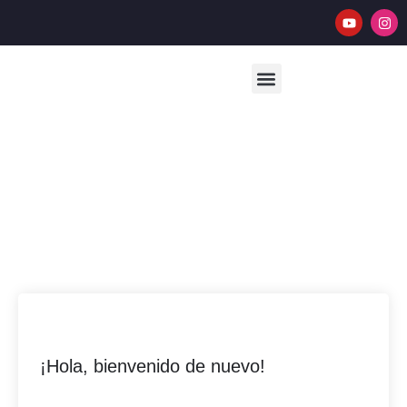
PABLO GAIANO
INICIAR SESIÓN
¡Hola, bienvenido de nuevo!